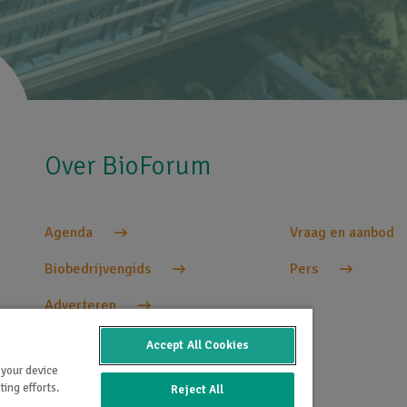
Over BioForum
Agenda
Vraag en aanbod
Biobedrijvengids
Pers
Adverteren
Accept All Cookies
 your device
ing efforts.
Reject All