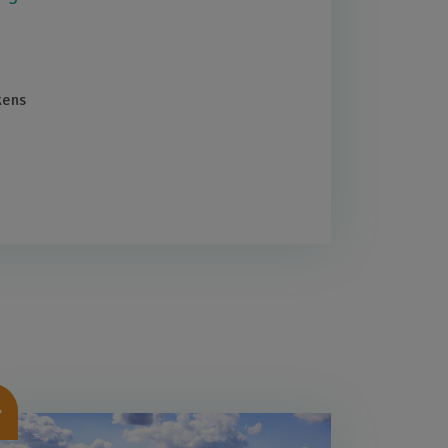
kens
beelding