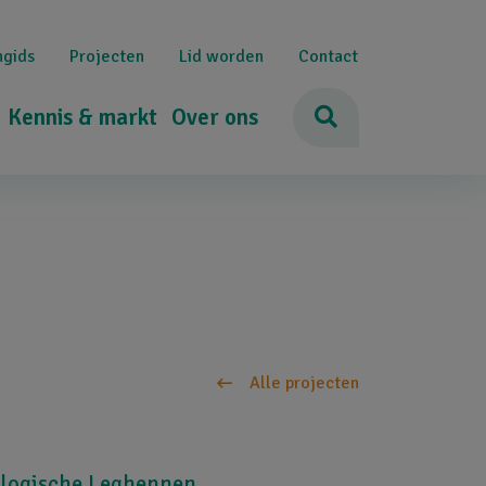
ngids
Projecten
Lid worden
Contact
Kennis & markt
Over ons
Alle projecten
ologische Leghennen