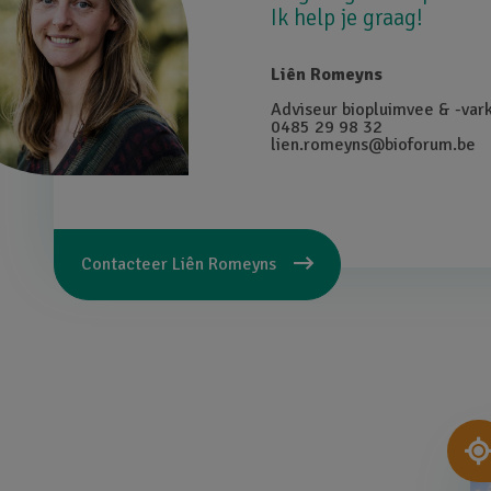
Ik help je graag!
Liên Romeyns
Adviseur biopluimvee & -var
0485 29 98 32
lien.romeyns@bioforum.be
Contacteer
Liên Romeyns
Af