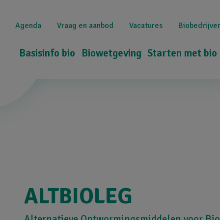
Overslaan
Top
en
Agenda
Vraag en aanbod
Vacatures
Biobedrijve
naar
navigation
de
Hoofdnavigatie
Basisinfo bio
Biowetgeving
Starten met bio
inhoud
gaan
ALTBIOLEG
Alternatieve Ontwormingsmiddelen voor Bi