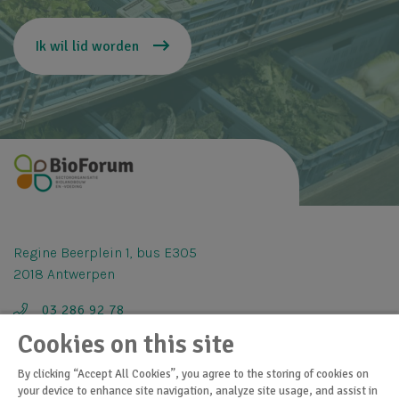
Ik wil lid worden
Regine Beerplein 1, bus E305
2018 Antwerpen
03 286 92 78
Cookies on this site
info@bioforum.be
By clicking “Accept All Cookies”, you agree to the storing of cookies on
your device to enhance site navigation, analyze site usage, and assist in