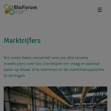
Overslaan
en
naar
de
inhoud
gaan
Marktcijfers
Bio zoekt Keten verzamelt voor jou alle recente
marktcijfers over bio. Die helpen om vraag en aanbod
beter op elkaar af te stemmen en de markttransparantie
te verhogen.
Afbeelding