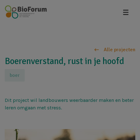
Overslaan
en
naar
de
inhoud
gaan
Alle projecten
Boerenverstand, rust in je hoofd
boer
Dit project wil landbouwers weerbaarder maken en beter
leren omgaan met stress.
Afbeelding