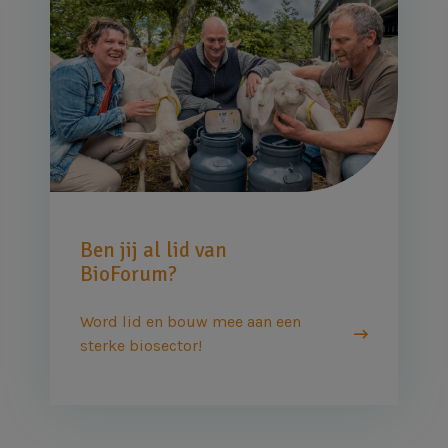
Ben jij al lid van
BioForum?
Word lid en bouw mee aan een
sterke biosector!