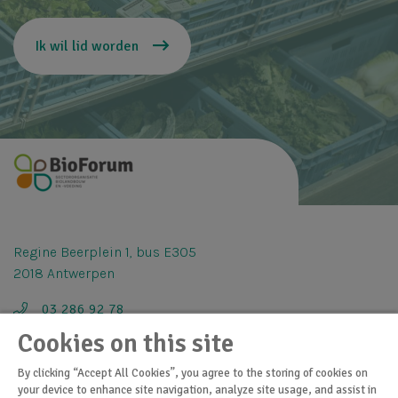
Ik wil lid worden
Regine Beerplein 1, bus E305
2018 Antwerpen
03 286 92 78
Cookies on this site
info@bioforum.be
By clicking “Accept All Cookies”, you agree to the storing of cookies on
your device to enhance site navigation, analyze site usage, and assist in