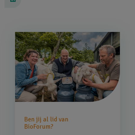
Afbeelding
Ben jij al lid van
BioForum?