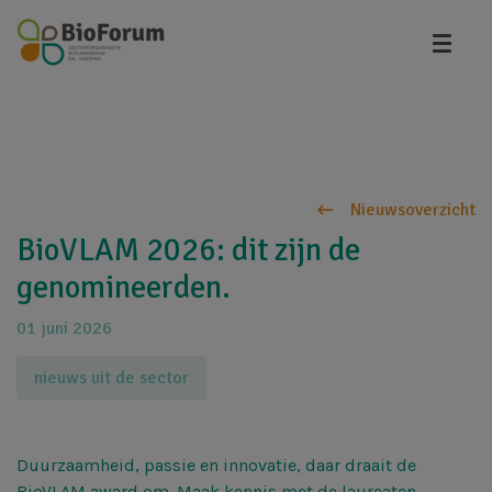
Overslaan
en
naar
de
inhoud
gaan
Nieuwsoverzicht
BioVLAM 2026: dit zijn de
genomineerden.
01 juni 2026
nieuws uit de sector
Duurzaamheid, passie en innovatie, daar draait de
BioVLAM award om. Maak kennis met de laureaten.