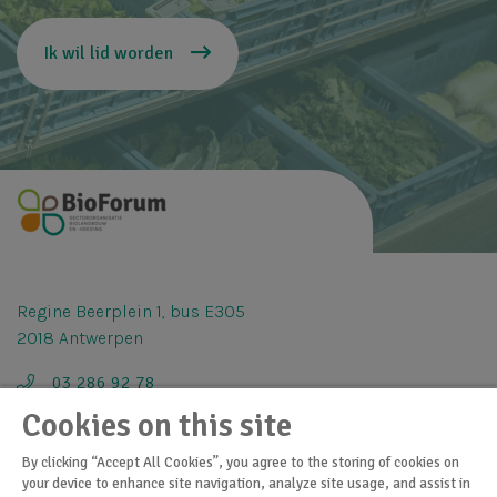
Ik wil lid worden
Regine Beerplein 1, bus E305
2018 Antwerpen
03 286 92 78
Cookies on this site
info@bioforum.be
By clicking “Accept All Cookies”, you agree to the storing of cookies on
your device to enhance site navigation, analyze site usage, and assist in