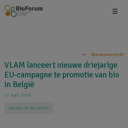
Overslaan
en
naar
de
inhoud
gaan
Nieuwsoverzicht
VLAM lanceert nieuwe driejarige
EU-campagne te promotie van bio
in België
27 april 2026
nieuws uit de sector