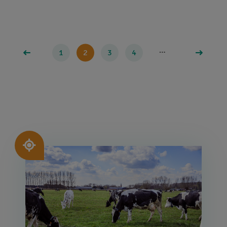
Paginering
…
1
2
3
4
Afbeelding