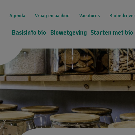
Overslaan
Top
en
Agenda
Vraag en aanbod
Vacatures
Biobedrijve
naar
navigation
de
Hoofdnavigatie
Basisinfo bio
Biowetgeving
Starten met bio
inhoud
gaan