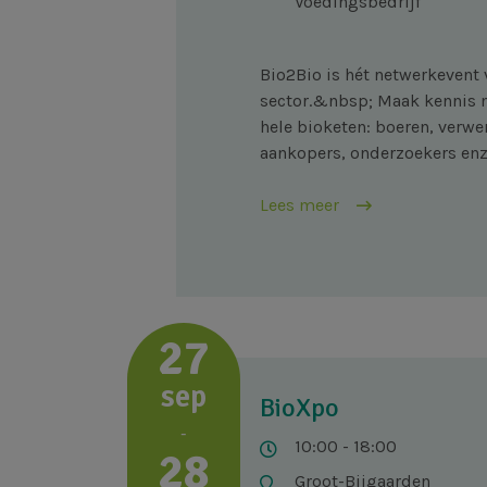
Voedingsbedrijf
Bio2Bio is hét netwerkevent 
sector.&nbsp; Maak kennis me
hele bioketen: boeren, verwer
aankopers, onderzoekers enz
Lees meer
27
sep
BioXpo
-
10:00 - 18:00
28
Groot-Bijgaarden