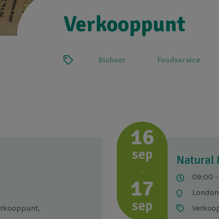
Verkooppunt
Bioboer
Foodservice
16
sep
Natural
-
09:00 -
17
London
sep
erkooppunt,
Verkoop