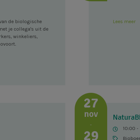
van de biologische
Lees meer
t je collega's uit de
kers, winkeliers,
ovoort.
27
nov
NaturaB
-
10:00 -
29
Bioboer