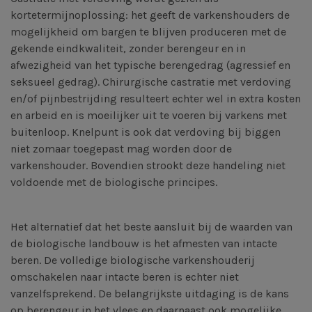
kortetermijnoplossing: het geeft de varkenshouders de
mogelijkheid om bargen te blijven produceren met de
gekende eindkwaliteit, zonder berengeur en in
afwezigheid van het typische berengedrag (agressief en
seksueel gedrag). Chirurgische castratie met verdoving
en/of pijnbestrijding resulteert echter wel in extra kosten
en arbeid en is moeilijker uit te voeren bij varkens met
buitenloop. Knelpunt is ook dat verdoving bij biggen
niet zomaar toegepast mag worden door de
varkenshouder. Bovendien strookt deze handeling niet
voldoende met de biologische principes.
Het alternatief dat het beste aansluit bij de waarden van
de biologische landbouw is het afmesten van intacte
beren. De volledige biologische varkenshouderij
omschakelen naar intacte beren is echter niet
vanzelfsprekend. De belangrijkste uitdaging is de kans
op berengeur in het vlees en daarnaast ook mogelijke