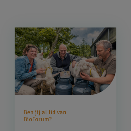
Afbeelding
Ben jij al lid van
BioForum?