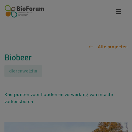
Overslaan
en
naar
de
inhoud
gaan
Alle projecten
Biobeer
dierenwelzijn
Knelpunten voor houden en verwerking van intacte
varkensberen
Afbeelding