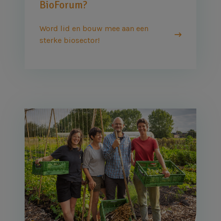
BioForum?
Word lid en bouw mee aan een
sterke biosector!
Afbeelding