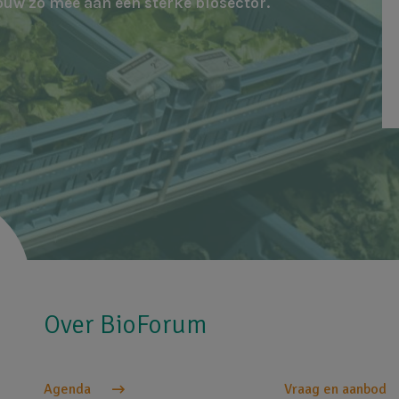
ouw zo mee aan een sterke biosector.
Over BioForum
Agenda
Vraag en aanbod