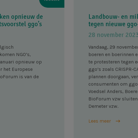
kken opnieuw de
Landbouw- en mil
svoorstel ggo’s
tegen nieuwe ggo
28 november 202
elgisch
Vandaag, 29 november
, komen NGO’s,
boeren en boerinnen e
 januari opnieuw op
te protesteren tegen 
r het Europese
ggo’s zoals CRISPR-CA
ioForum is van de
plannen doorgaan, ver
consumenten om ggo-v
Voedsel Anders, Boere
BioForum vzw sluiten 
Demeter vzw.
Lees meer