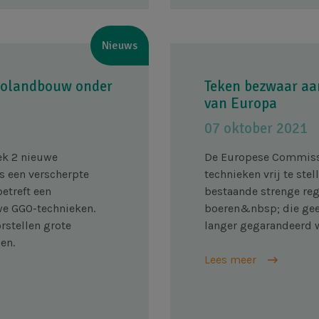
Nieuws
 biolandbouw onder
Teken bezwaar aa
van Europa
07 oktober 2021
ek 2 nieuwe
De Europese Commiss
is een verscherpte
technieken vrij te ste
etreft een
bestaande strenge reg
we GGO-technieken.
boeren&nbsp; die gee
rstellen grote
langer gegarandeerd 
en.
Lees meer