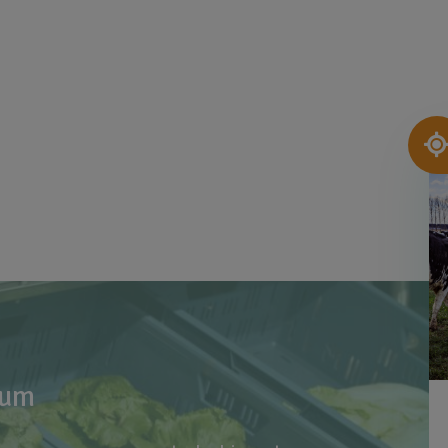
Af
rum