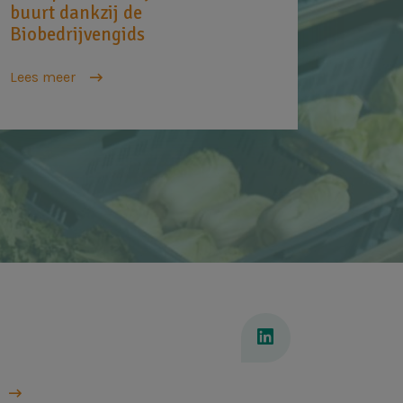
buurt dankzij de
Biobedrijvengids
Lees meer