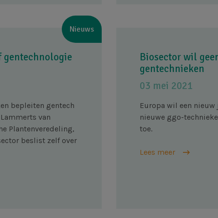
Nieuws
of gentechnologie
Biosector wil gee
gentechnieken
03 mei 2021
ken bepleiten gentech
Europa wil een nieuw 
h Lammerts van
nieuwe ggo-technieken
he Plantenveredeling,
toe.
ector beslist zelf over
Lees meer