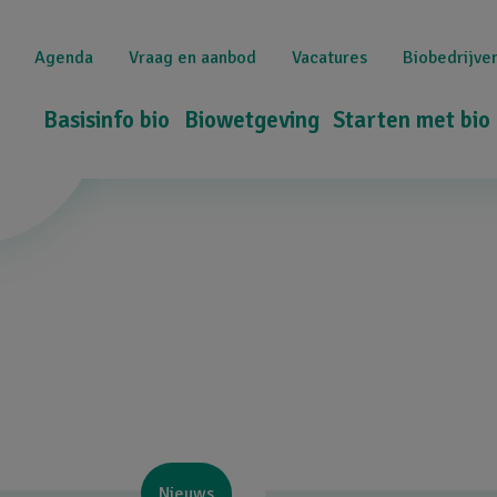
Overslaan
Top
en
Agenda
Vraag en aanbod
Vacatures
Biobedrijve
naar
navigation
de
Hoofdnavigatie
Basisinfo bio
Biowetgeving
Starten met bio
inhoud
gaan
Nieuws