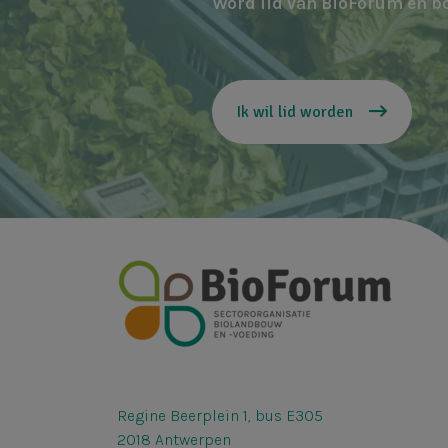
Word lid van BioForum en b
Ik wil lid worden
Regine Beerplein 1, bus E305
2018 Antwerpen