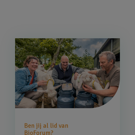
Afbeelding
Ben jij al lid van
BioForum?